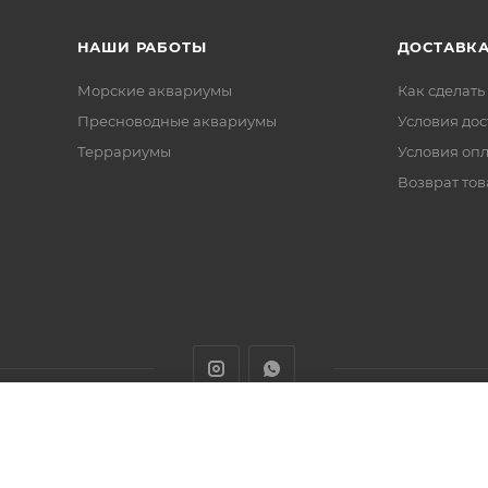
НАШИ РАБОТЫ
ДОСТАВКА
Морские аквариумы
Как сделать
Пресноводные аквариумы
Условия дос
Террариумы
Условия оп
Возврат тов
животных с доставкой товаров по Алматы и Казахстану