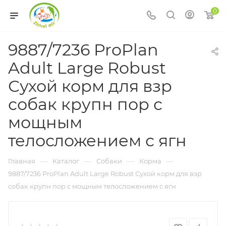
0
9887/7236 ProPlan
Adult Large Robust
Сухой корм для взр
собак крупн пор с
мощным
телосложением с ягн
—
—
—
—
Главная
Каталог
Собаки
Корма
9887/7236 ProPlan Adult Large Robust Сухой корм для взр
собак крупн пор с мощным телосложением с ягн