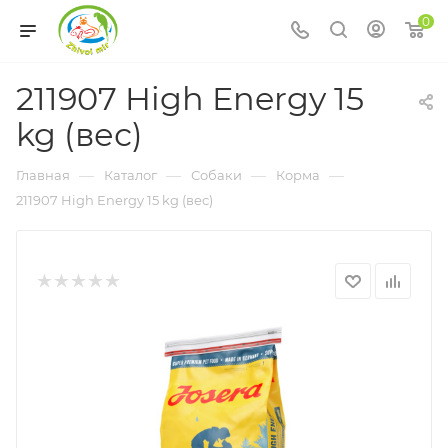
0
211907 High Energy 15
kg (вес)
—
—
—
—
Главная
Каталог
Собаки
Корма
211907 High Energy 15 kg (вес)