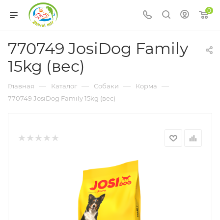
0
770749 JosiDog Family
15kg (вес)
—
—
—
—
Главная
Каталог
Собаки
Корма
770749 JosiDog Family 15kg (вес)