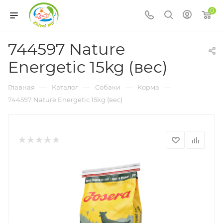
0
744597 Nature
Energetic 15kg (вес)
—
—
—
—
Главная
Каталог
Собаки
Корма
744597 Nature Energetic 15kg (вес)