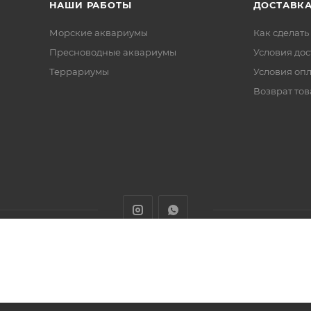
НАШИ РАБОТЫ
ДОСТАВКА
Морские аквариумы
Как сделать
Пресноводные аквариумы
Условия дос
Террариумы
Условия оп
Возврат тов
животных с доставкой товаров по Алматы и Казахстану