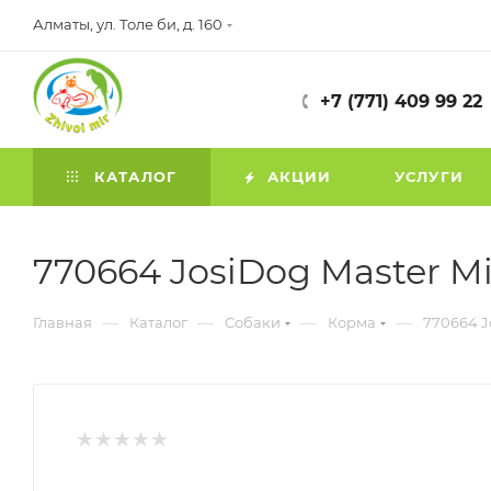
Алматы, ул. Толе би, д. 160
+7 (771) 409 99 22
КАТАЛОГ
АКЦИИ
УСЛУГИ
770664 JosiDog Master Mi
—
—
—
—
Главная
Каталог
Собаки
Корма
770664 Jo