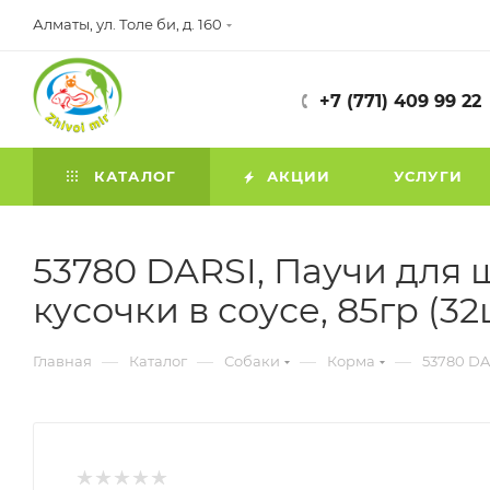
Алматы, ул. Толе би, д. 160
+7 (771) 409 99 22
КАТАЛОГ
АКЦИИ
УСЛУГИ
53780 DARSI, Паучи для 
кусочки в соусе, 85гр (32
—
—
—
—
Главная
Каталог
Собаки
Корма
53780 DA