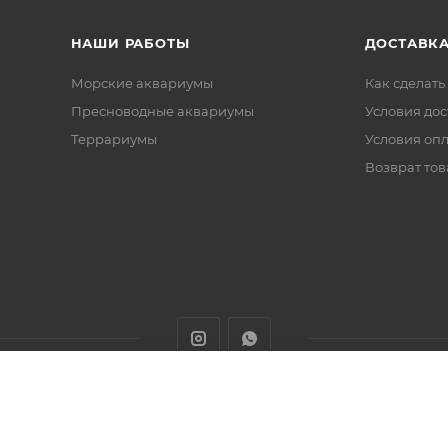
НАШИ РАБОТЫ
ДОСТАВКА
Морские аквариумы
Как сделать
Пресноводные аквариумы
Условия дос
Террариумы
Условия оп
Возврат тов
животных с доставкой товаров по Алматы и Казахстану