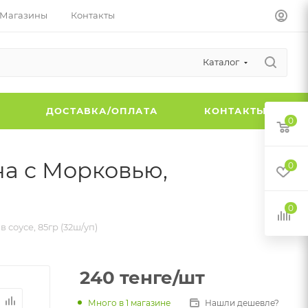
Магазины
Контакты
Каталог
Ы
ДОСТАВКА/ОПЛАТА
КОНТАКТЫ
0
на с Морковью,
0
0
 соусе, 85гр (32ш/уп)
240
тенге
/шт
Много
в 1 магазине
Нашли дешевле?