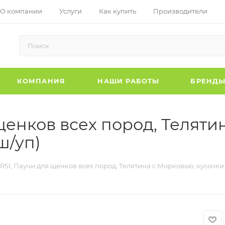
О компании
Услуги
Как купить
Производители
КОМПАНИЯ
НАШИ РАБОТЫ
БРЕНД
щенков всех пород, Теляти
ш/уп)
RSI, Паучи для щенков всех пород, Телятина с Морковью, кусочки в