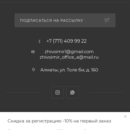
ПОДПИСАТЬСЯ НА РАССЫЛКУ
+7 (771) 409 99 22
zhivoimir1@gmail.com
zhivoimir_office_a@mail.ru
Алматы, ул. Толе би, д. 160
Zhivoimir.kz 2026 © – Интернет-зоомагазин для питомцев и
Скидка за регистрацию -10% на первый заказ
животных с доставкой товаров по Алматы и Казахстану
ПОД ЗАКАЗ