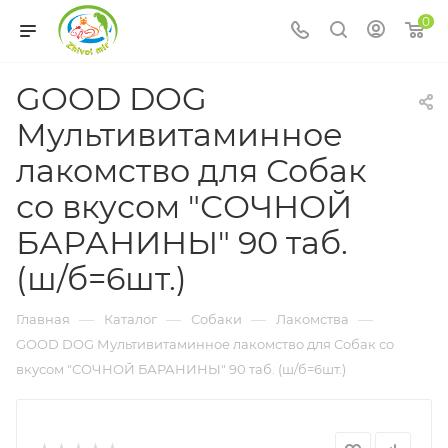
0
GOOD DOG
Мультивитаминное
лакомcтво для Собак
со вкусом "СОЧНОЙ
БАРАНИНЫ" 90 таб.
(ш/б=6шт.)
—
—
—
—
Главная
Каталог
Собаки
Лакомства
GOOD DOG Мультивитаминное лакомcтво для Собак со
вкусом "СОЧНОЙ БАРАНИНЫ" 90 таб. (ш/б=6шт.)