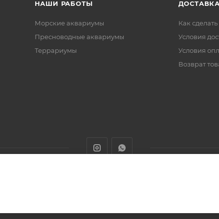
НАШИ РАБОТЫ
ДОСТАВКА
Морские аквариумы
Как сделать
Пресноводные аквариумы
Условия дос
Террариумы
Условия оп
Возврат тов
животных с доставкой товаров по Алматы и Казахстану