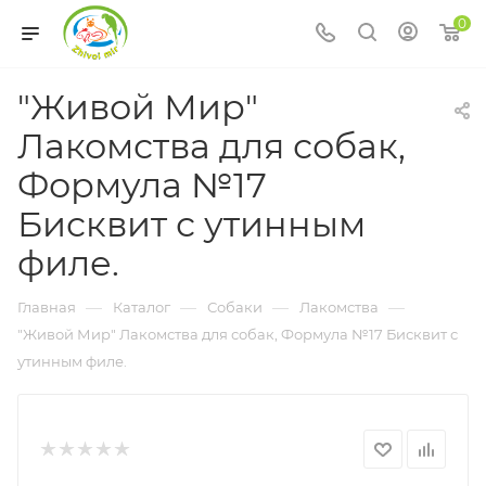
0
"Живой Мир"
Лакомства для собак,
Формула №17
Бисквит с утинным
филе.
—
—
—
—
Главная
Каталог
Собаки
Лакомства
"Живой Мир" Лакомства для собак, Формула №17 Бисквит с
утинным филе.