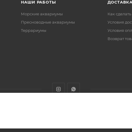
НАШИ РАБОТЫ
ДОСТАВКА
Морские аквариумы
Как сделать
Пресноводные аквариумы
Условия дос
Террариумы
Условия оп
Возврат тов
животных с доставкой товаров по Алматы и Казахстану