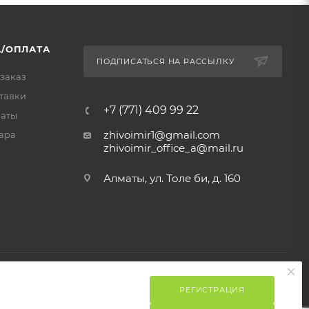
/ОПЛАТА
ПОДПИСАТЬСЯ НА РАССЫЛКУ
 заказ
тавки
+7 (771) 409 99 22
латы
zhivoimir1@gmail.com
ара
zhivoimir_office_a@mail.ru
Алматы, ул. Толе би, д. 160
РЕГИСТРАЦИЯ