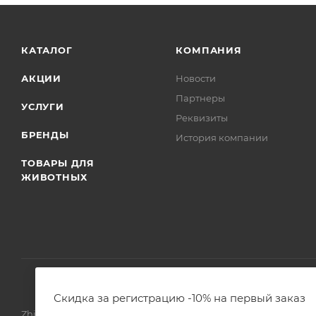
КАТАЛОГ
КОМПАНИЯ
АКЦИИ
Новости
Партнеры
УСЛУГИ
Реквизиты
БРЕНДЫ
История компании
ТОВАРЫ ДЛЯ
ЖИВОТНЫХ
Скидка за регистрацию -10% на первый заказ
Zhivoimir.kz 2026 © – Интернет-зоомагазин для питомцев и 