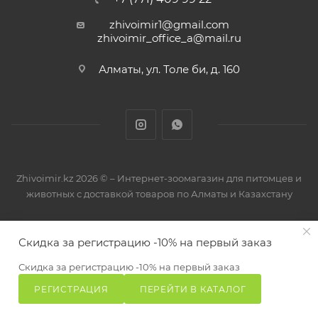
zhivoimir1@gmail.com
zhivoimir_office_a@mail.ru
Алматы, ул. Толе би, д. 160
Zhivoimir.kz 2026 © – Интернет-зоомагазин для питомцев и
животных с доставкой товаров по Алматы и Казахстану
Скидка за регистрацию -10% на первый заказ
Скидка за регистрацию -10% на первый заказ
РЕГИСТРАЦИЯ
ПЕРЕЙТИ В КАТАЛОГ
Главная
Избранные
Каталог
Сравнение
Корзина