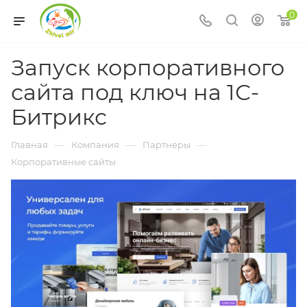
0
Запуск корпоративного
сайта под ключ на 1С-
Битрикс
—
—
—
Главная
Компания
Партнеры
Корпоративные сайты