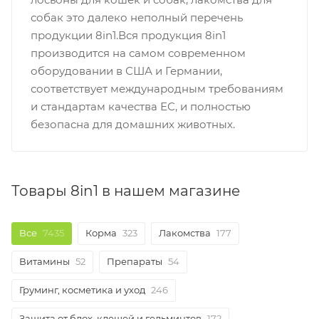
собак это далеко неполный перечень
продукции 8in1.Вся продукция 8in1
производится на самом современном
оборудовании в США и Германии,
соответствует международным требованиям
и стандартам качества ЕС, и полностью
безопасна для домашних животных.
Товары 8in1 в нашем магазине
Все
7435
Корма
323
Лакомства
177
Витамины
52
Препараты
54
Груминг, косметика и уход
246
Защита от блох, клещей и гельминтов
172