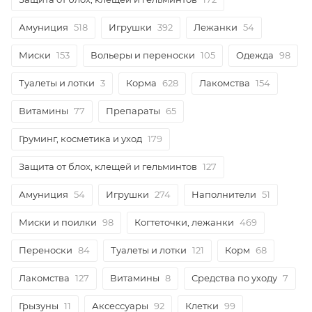
Амуниция
518
Игрушки
392
Лежанки
54
Миски
153
Вольеры и переноски
105
Одежда
98
Туалеты и лотки
3
Корма
628
Лакомства
154
Витамины
77
Препараты
65
Груминг, косметика и уход
179
Защита от блох, клещей и гельминтов
127
Амуниция
54
Игрушки
274
Наполнители
51
Миски и поилки
98
Когтеточки, лежанки
469
Переноски
84
Туалеты и лотки
121
Корм
68
Лакомства
127
Витамины
8
Средства по уходу
7
Грызуны
11
Аксессуары
92
Клетки
99