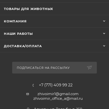
ТОВАРЫ ДЛЯ ЖИВОТНЫХ
КОМПАНИЯ
НАШИ РАБОТЫ
ДОСТАВКА/ОПЛАТА
ПОДПИСАТЬСЯ НА РАССЫЛКУ
Скидка за регистрацию -10% на первый заказ
+7 (771) 409 99 22
Скидка за регистрацию -10% на первый заказ
zhivoimir1@gmail.com
РЕГИСТРАЦИЯ
ПЕРЕЙТИ В КАТАЛОГ
zhivoimir_office_a@mail.ru
Главная
Избранные
Каталог
Сравнение
Корзина
Алматы, ул. Толе би, д. 160