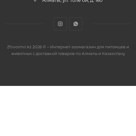
Zhivoimir.kz 2026 © – Интернет-зоомагазин для питомцев и
животных с доставкой товаров по Алматы и Казахстану