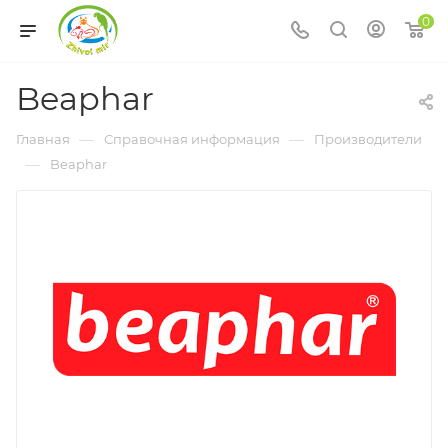
0
Beaphar
—
—
Главная
Справочная информация
Производители
—
Beaphar