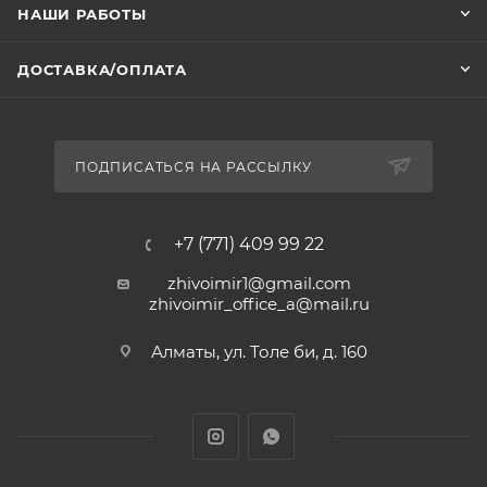
НАШИ РАБОТЫ
ДОСТАВКА/ОПЛАТА
ПОДПИСАТЬСЯ НА РАССЫЛКУ
Скидка за регистрацию -10% на первый заказ
+7 (771) 409 99 22
Скидка за регистрацию -10% на первый заказ
zhivoimir1@gmail.com
РЕГИСТРАЦИЯ
ПЕРЕЙТИ В КАТАЛОГ
zhivoimir_office_a@mail.ru
Главная
Избранные
Каталог
Сравнение
Корзина
Алматы, ул. Толе би, д. 160