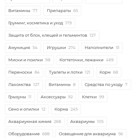
Витамины
77
Препараты
65
Груминг, косметика и уход
179
Защита от блох, клещей и гельминтов
127
Амуниция
54
Игрушки
274
Наполнители
51
Миски и поилки
98
Когтеточки, лежанки
469
Переноски
84
Туалеты и лотки
121
Корм
68
Лакомства
127
Витамины
8
Средства по уходу
7
Грызуны
11
Аксессуары
92
Клетки
99
Сено и опилки
12
Корма
245
Аквариумная химия
268
Аквариумы
105
Оборудование
688
Освещение для аквариума
56