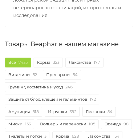
ветеринарных организаций, их протоколы и
исследования.
Товары Beaphar в нашем магазине
Все
7435
Корма
323
Лакомства
177
Витамины
52
Препараты
54
Груминг, косметика и уход
246
Защита от блох, клещей и гельминтов
172
Амуниция
518
Игрушки
392
Лежанки
54
Миски
153
Вольеры и переноски
105
Одежда
98
Туалеты и лотки
3
Корма
628
Лакомства
154