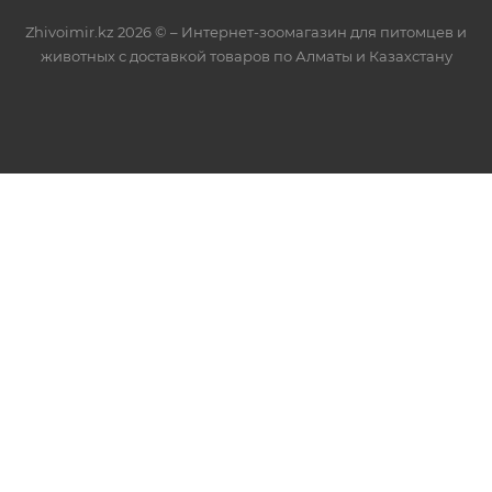
Zhivoimir.kz 2026 © – Интернет-зоомагазин для питомцев и
животных с доставкой товаров по Алматы и Казахстану