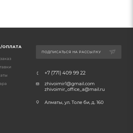
/ОПЛАТА
ПОДПИСАТЬСЯ НА РАССЫЛКУ
 заказ
тавки
+7 (771) 409 99 22
латы
zhivoimir1@gmail.com
ара
zhivoimir_office_a@mail.ru
Алматы, ул. Толе би, д. 160